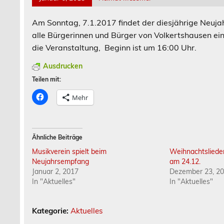
Am Sonntag, 7.1.2017 findet der diesjährige Neuj
alle Bürgerinnen und Bürger von Volkertshausen ei
die Veranstaltung, Beginn ist um 16:00 Uhr.
Ausdrucken
Teilen mit:
K
Mehr
l
i
c
k
,
u
Ähnliche Beiträge
m
a
Musikverein spielt beim
Weihnachtslieder
u
f
Neujahrsempfang
am 24.12.
F
Januar 2, 2017
Dezember 23, 2
a
c
In "Aktuelles"
In "Aktuelles"
e
b
o
o
Kategorie:
Aktuelles
k
z