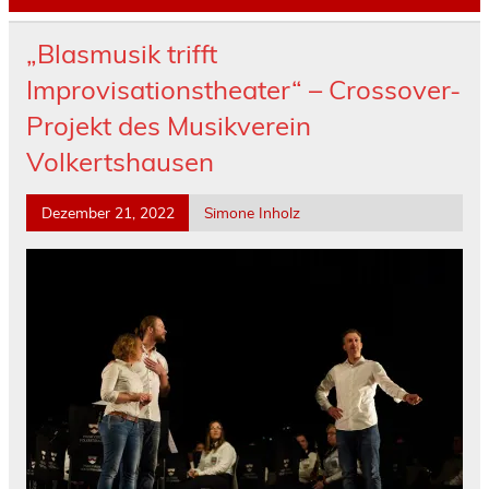
„Blasmusik trifft
Improvisationstheater“ – Crossover-
Projekt des Musikverein
Volkertshausen
Dezember 21, 2022
Simone Inholz