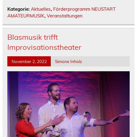
Kategorie:
Aktuelles
,
Förderprogramm NEUSTART
AMATEURMUSIK
,
Veranstaltungen
Blasmusik trifft
Improvisationstheater
November 2, 2022
Simone Inholz