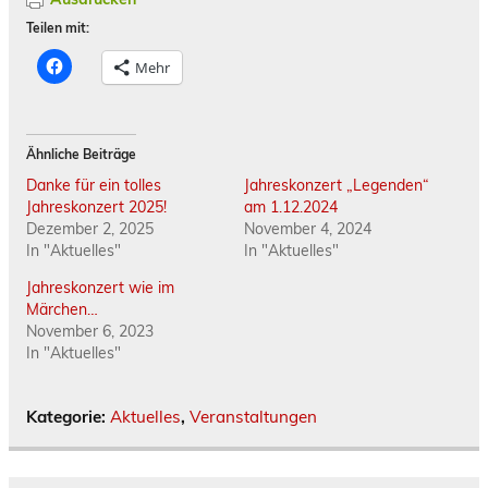
Teilen mit:
K
Mehr
l
i
c
k
,
u
Ähnliche Beiträge
m
a
Danke für ein tolles
Jahreskonzert „Legenden“
u
f
Jahreskonzert 2025!
am 1.12.2024
F
Dezember 2, 2025
November 4, 2024
a
c
In "Aktuelles"
In "Aktuelles"
e
b
Jahreskonzert wie im
o
o
Märchen…
k
November 6, 2023
z
u
In "Aktuelles"
t
e
i
l
Kategorie:
Aktuelles
,
Veranstaltungen
e
n
(
W
i