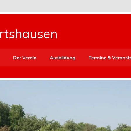
ertshausen
e
Der Verein
Ausbildung
Termine & Veranst