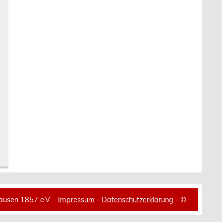
ausen 1857 e.V. -
Impressum
-
Datenschutzerklärung
- ©