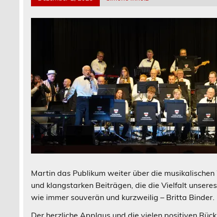
Martin das Publikum weiter über die musikalische
und klangstarken Beiträgen, die die Vielfalt unse
wie immer souverän und kurzweilig – Britta Binder.
Der herzliche Applaus und die vielen positiven Rü