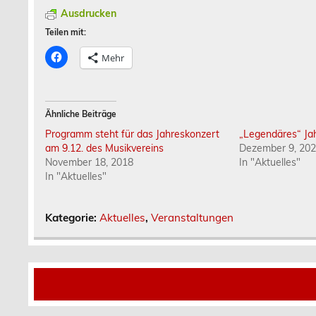
Ausdrucken
Teilen mit:
K
Mehr
l
i
c
k
,
u
Ähnliche Beiträge
m
a
Programm steht für das Jahreskonzert
„Legendäres“ Ja
u
f
am 9.12. des Musikvereins
Dezember 9, 20
F
November 18, 2018
In "Aktuelles"
a
c
In "Aktuelles"
e
b
o
o
Kategorie:
Aktuelles
,
Veranstaltungen
k
z
u
t
e
i
l
e
n
(
W