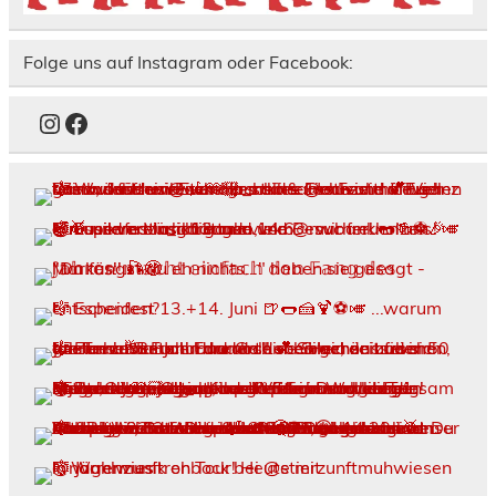
n
e
t
)
Folge uns auf Instagram oder Facebook:
Instagram
Facebook