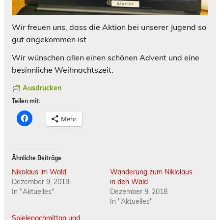
Wir freuen uns, dass die Aktion bei unserer Jugend so
gut angekommen ist.
Wir wünschen allen einen schönen Advent und eine
besinnliche Weihnachtszeit.
Ausdrucken
Teilen mit:
K
Mehr
l
i
c
k
,
u
Ähnliche Beiträge
m
a
Nikolaus im Wald
Wanderung zum Niklolaus
u
f
Dezember 9, 2019
in den Wald
F
In "Aktuelles"
Dezember 9, 2018
a
c
In "Aktuelles"
e
b
Spielenachmittag und
o