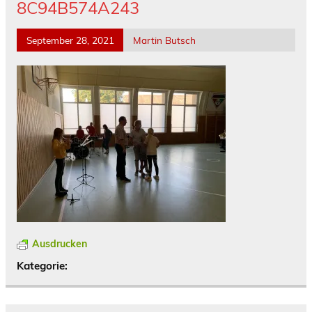
8C94B574A243
September 28, 2021
Martin Butsch
Ausdrucken
Kategorie: